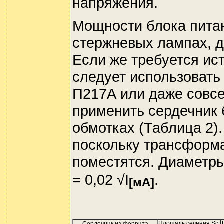
напряжения.
Мощности блока питан
стержневых лампах, д
Если же требуется ис
следует использовать
П217А или даже совс
применить сердечник 
обмотках (Таблица 2).
поскольку трансформ
поместятся. Диаметр
= 0,02 √I
.
[мА]
Площадь сечения Sc,
Сердечник из феррита