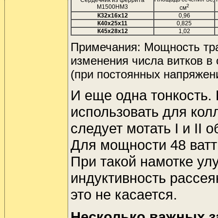
2
М1500НМ3
см
К32х16х12
0,96
К40х25х11
0,825
К45х28х12
1,02
Примечания: Мощность тр
изменения числа витков в
(при постоянных напряжен
И еще одна тонкость.
использовать для колл
следует мотать I и II
Для мощности 48 ватт 
При такой намотке ул
индуктивность рассея
это не касается.
Несколько важных з