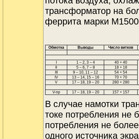
потока воздуха, охла
трансформатор на бол
феррита марки М1500
Обмотка
Выводы
Число витков
I
1 – 2, 3 – 4
40 + 40
II
5 – 6, 7 – 8
18 + 18
III
9 – 10, 11 – 12
54 + 54
IV
13 – 14, 15 – 16
70 + 70
V
17 – 18, 19 – 20
280 + 280
V-пр
17 – 18, 19 – 20
157 + 157
В случае намотки тра
токе потребления не 
потребления не более
одного источника экр