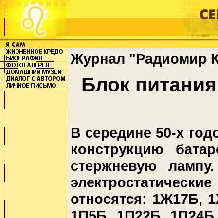
Журнал "Радиомир КВ 
Блок питания
В середине 50-х го
конструкцию бата
стержневую лампу
электростатические
относятся: 1Ж17Б, 
1П5Б, 1П22Б, 1П24Б