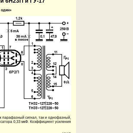
и 6Н23П и ГУ-17
 один»
ак парафазный сигнал, так и однофазный,
нсатора 0,33 мкФ. Коэффициент усиления