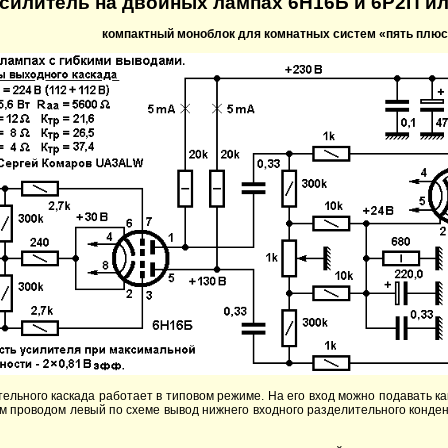
силитель на двойных лампах 6Н16Б и 6Р2П ил
компактный моноблок для комнатных систем «пять плюс
ельного каскада работает в типовом режиме. На его вход можно подавать к
м проводом левый по схеме вывод нижнего входного разделительного конде