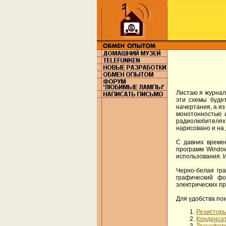
Листаю я журналы
эти схемы буде
начертания, а из
монотонностью 
радиолюбителях,
нарисовано и на 
С давних време
программ Window
использования. 
Черно-белая гр
графический ф
электрических п
Для удобства по
Резистор
Конденса