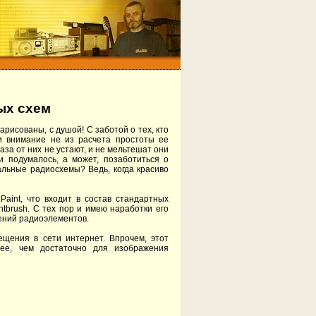
ых схем
арисованы, с душой! С заботой о тех, кто
и внимание не из расчета простоты ее
аза от них не устают, и не мельтешат они
и подумалось, а может, позаботиться о
альные радиосхемы? Ведь, когда красиво
aint, что входит в состав стандартных
ntbrush. С тех пор и имею наработки его
жений радиоэлементов.
щения в сети интернет. Впрочем, этот
ее, чем достаточно для изображения