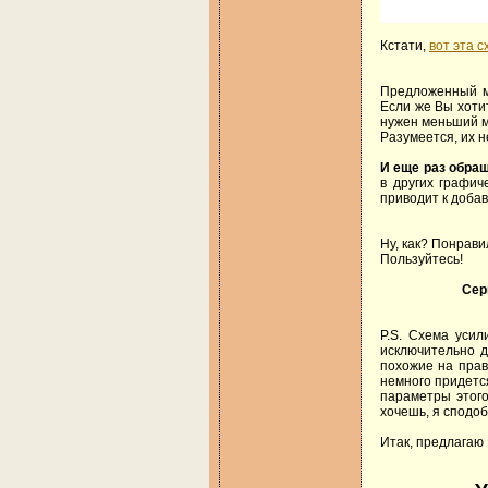
Кстати,
вот эта с
Предложенный м
Если же Вы хоти
нужен меньший м
Разумеется, их н
И еще раз обра
в других графи
приводит к доба
Ну, как? Понрав
Пользуйтесь!
Сер
P.S. Схема уси
исключительно д
похожие на прав
немного придетс
параметры этого
хочешь, я сподоб
Итак, предлагаю