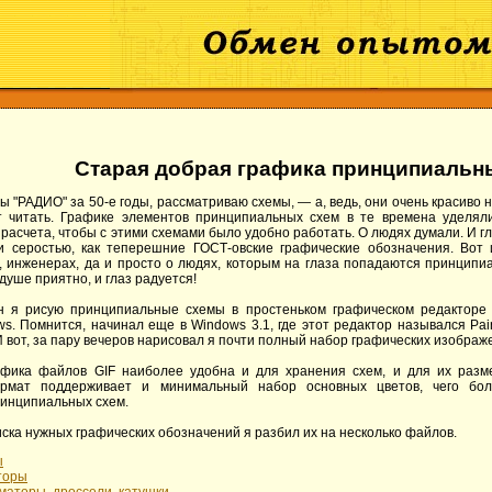
Старая добрая графика принципиальн
 "РАДИО" за 50-е годы, рассматриваю схемы, — а, ведь, они очень красиво н
т читать. Графике элементов принципиальных схем в те времена уделял
 расчета, чтобы с этими схемами было удобно работать. О людях думали. И гл
и серостью, как теперешние ГОСТ-овские графические обозначения. Вот 
 инженерах, да и просто о людях, которым на глаза попадаются принципи
душе приятно, и глаз радуется!
н я рисую принципиальные схемы в простеньком графическом редакторе P
s. Помнится, начинал еще в Windows 3.1, где этот редактор назывался Pai
И вот, за пару вечеров нарисовал я почти полный набор графических изобра
афика файлов GIF наиболее удобна и для хранения схем, и для их разме
ормат поддерживает и минимальный набор основных цветов, чего бол
ринципиальных схем.
иска нужных графических обозначений я разбил их на несколько файлов.
ы
торы